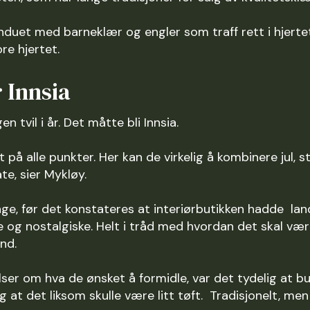
induet med barneklær og engler som traff rett i hjerte
re hjertet.
r Innsia
en tvil i år. Det måtte bli Innsia.
tt på alle punkter. Her kan de virkelig å kombinere jul,
te, sier Mykløy.
ge, før det konstateres at interiørbutikken hadde lan
ge og nostalgiske. Helt i tråd med hvordan det skal vær
and.
ser om hva de ønsket å formidle, var det tydelig at
g at det liksom skulle være litt tøft. Tradisjonelt, m