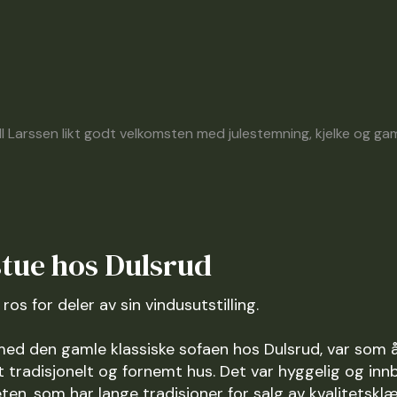
 Larssen likt godt velkomsten med julestemning, kjelke og gam
stue hos Dulsrud
ros for deler av sin vindusutstilling.
 med den gamle klassiske sofaen hos Dulsrud, var som å
et tradisjonelt og fornemt hus. Det var hyggelig og in
n, som har lange tradisjoner for salg av kvalitetsklær