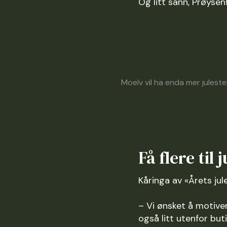
Og litt sånn, Prøysen
Moelv vil ha enda mer julestem
Få flere til
Kåringa av «Årets jul
– Vi ønsket å motiver
også litt utenfor buti