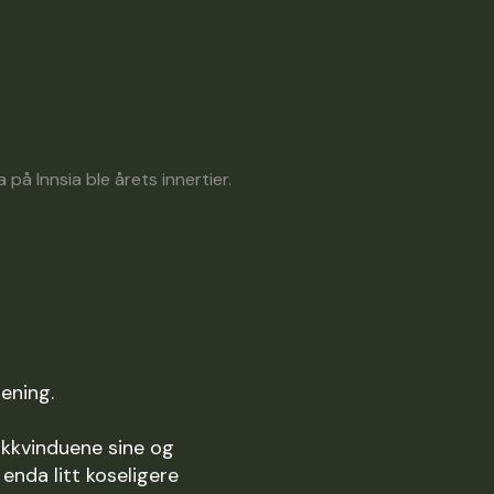
 på Innsia ble årets innertier.
rening.
tikkvinduene sine og
 enda litt koseligere