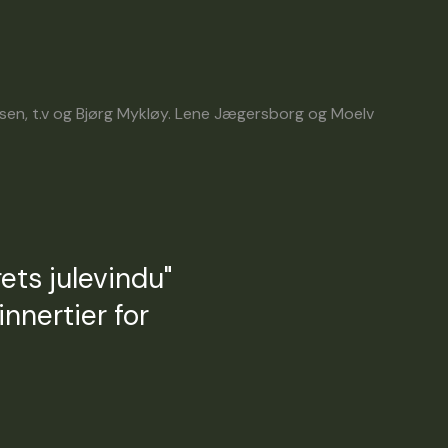
Larssen, t.v og Bjørg Mykløy. Lene Jægersborg og Moelv
rets julevindu"
innertier for