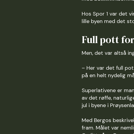
Hos Spor 1 var det v
lille byen med det sto
Full pott fo
Men, det var altså ing
– Her var det full po
på en helt nydelig må
Superlativene er man
av det røffe, naturli
jul i byene i Prøysenl
Med Bergos beskrivel
fram. Målet var nemli