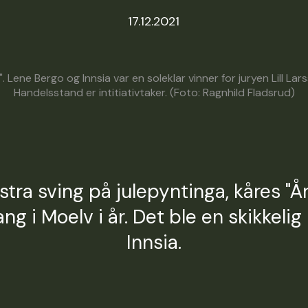
17.12.2021
". Lene Bergo og Innsia var en soleklar vinner for juryen Lill 
Handelsstand er intitiativtaker. (Foto: Ragnhild Fladsrud)
ekstra sving på julepyntinga, kåres "Å
ang i Moelv i år. Det ble en skikkelig 
Innsia.