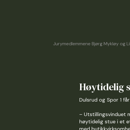
Jurymedlemmene Bjørg Mykløy og Lill
Høytidelig 
Dulsrud og Spor 1 får 
– Utstillingsvinduet
høytidelig stue i et 
med butikkvirksomhete