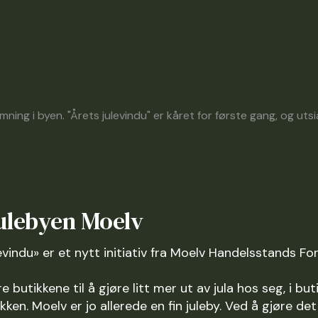
!
ning i byen. "Årets julevindu" er kåret for første gang, og utsia
 julebyen Moelv
evindu» er et nytt initiativ fra Moelv Handelsstands Fo
e butikkene til å gjøre litt mer ut av jula hos seg, i bu
kken. Moelv er jo allerede en fin juleby. Ved å gjøre det