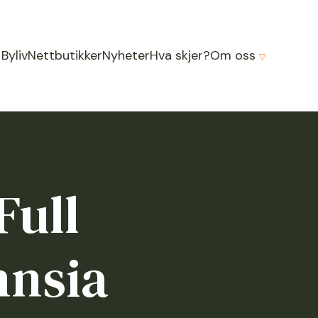
 Byliv
Nettbutikker
Nyheter
Hva skjer?
Om oss
Full
nnsia