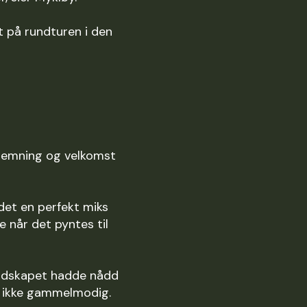
t på rundturen i den
 stemning og velkomst
det en perfekt miks
e når det pyntes til
 budskapet hadde nådd
en ikke gammelmodig.