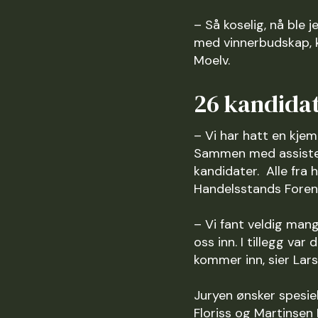
– Så koselig, nå ble
med vinnerbudskap, k
Moelv.
26 kandida
– Vi har hatt en kje
Sammen med assistere
kandidater. Alle fra
Handelsstands Foren
– Vi fant veldig man
oss inn. I tillegg va
kommer inn, sier Lars
Juryen ønsker spesie
Floriss og Martinsen