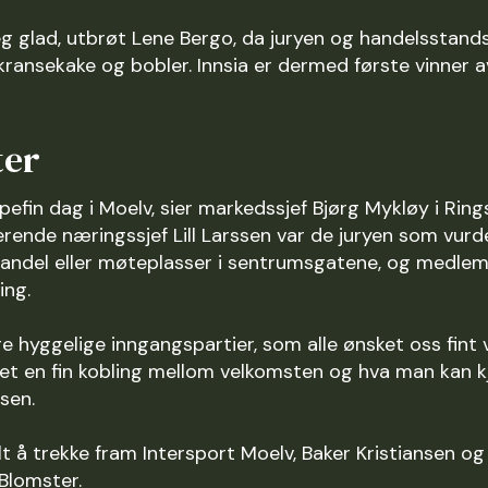
 jeg glad, utbrøt Lene Bergo, da juryen og handelsstan
ransekake og bobler. Innsia er dermed første vinner av
ter
mpefin dag i Moelv, sier markedssjef Bjørg Mykløy i Ri
nde næringssjef Lill Larssen var de juryen som vurd
 handel eller møteplasser i sentrumsgatene, og medle
ing.
ge hyggelige inngangspartier, som alle ønsket oss fin
r det en fin kobling mellom velkomsten og hva man kan
sen.
lt å trekke fram Intersport Moelv, Baker Kristiansen o
 Blomster.