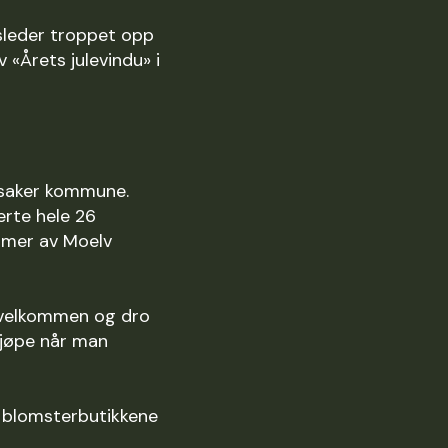
dsleder troppet opp
 «Årets julevindu» i
ngsaker kommune.
erte hele 26
mmer av Moelv
t velkommen og dro
 kjøpe når man
g blomsterbutikkene