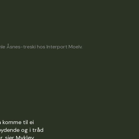
le Åsnes-treski hos Interport Moelv.
 komme til ei
nbydende og i tråd
, sier Mykløy.